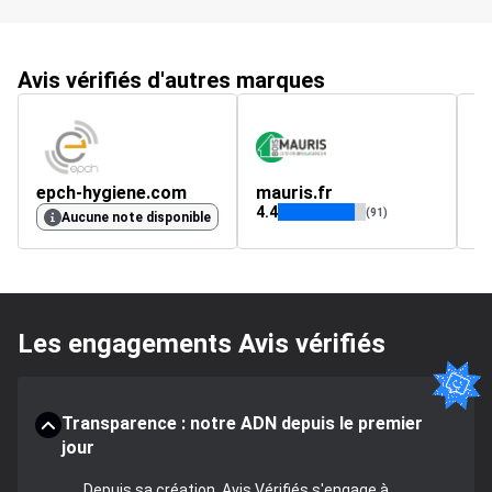
Avis vérifiés d'autres marques
epch-hygiene.com
mauris.fr
l
4.4
5
(91)
Aucune note disponible
Les engagements Avis vérifiés
Transparence : notre ADN depuis le premier
jour
Depuis sa création, Avis Vérifiés s'engage à