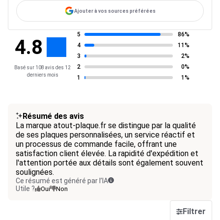
Ajouter à vos sources préférées
5
86%
4.8
4
11%
3
2%
2
0%
Basé sur 108 avis des 12
derniers mois
1
1%
Résumé des avis
La marque atout-plaque.fr se distingue par la qualité
de ses plaques personnalisées, un service réactif et
un processus de commande facile, offrant une
satisfaction client élevée. La rapidité d'expédition et
l'attention portée aux détails sont également souvent
soulignées.
Ce résumé est généré par l’IA
Utile ?
Oui
Non
Filtrer