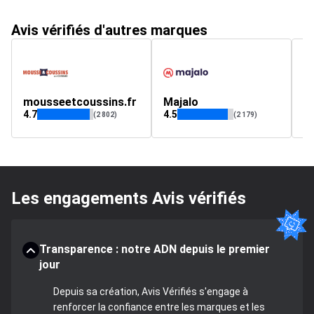
Avis vérifiés d'autres marques
mousseetcoussins.fr
Majalo
m
4.7
4.5
4.
(2 802)
(2 179)
Les engagements Avis vérifiés
Transparence : notre ADN depuis le premier
jour
Depuis sa création, Avis Vérifiés s'engage à
renforcer la confiance entre les marques et les