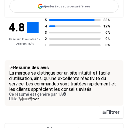
Ajouter à vos sources préférées
5
88%
4.8
4
12%
3
0%
2
0%
Basé sur 13 avis des 12
derniers mois
1
0%
Résumé des avis
La marque se distingue par un site intuitif et facile
d'utilisation, ainsi qu'une excellente réactivité du
service. Les commandes sont traitées rapidement et
les clients apprécient les conseils avisés.
Ce résumé est généré par l’IA
Utile ?
Oui
Non
Filtrer