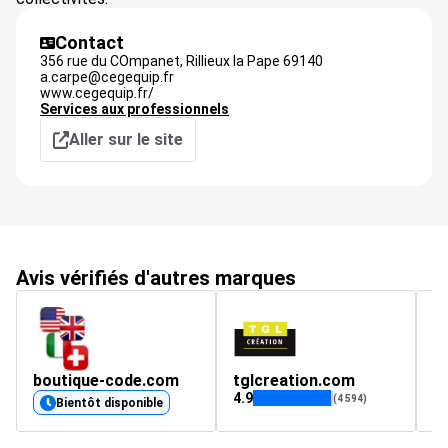
Contact
356 rue du COmpanet,
Rillieux la Pape
69140
a.carpe@cegequip.fr
www.cegequip.fr/
Services aux professionnels
Aller sur le site
Avis vérifiés d'autres marques
boutique-code.com
tglcreation.com
4.9
4.
(4 594)
Bientôt disponible