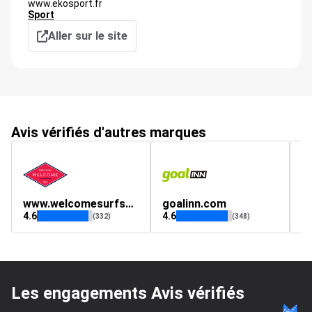
www.ekosport.fr
Sport
Aller sur le site
Avis vérifiés d'autres marques
www.welcomesurfshop.com
goalinn.com
r
4.6
4.6
4.
(332)
(348)
Les engagements Avis vérifiés