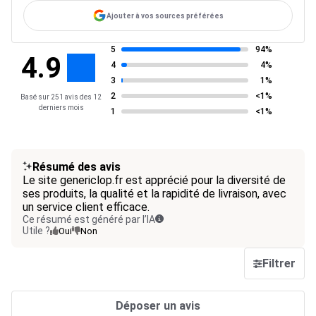
Ajouter à vos sources préférées
5
94%
4.9
4
4%
3
1%
2
<1%
Basé sur 251 avis des 12
derniers mois
1
<1%
Résumé des avis
Le site genericlop.fr est apprécié pour la diversité de
ses produits, la qualité et la rapidité de livraison, avec
un service client efficace.
Ce résumé est généré par l’IA
Utile ?
Oui
Non
Filtrer
Déposer un avis