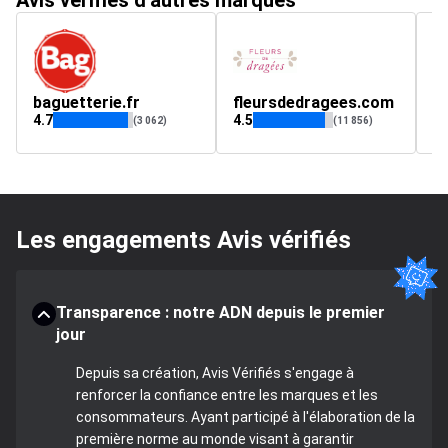
Avis vérifiés d'autres marques
baguetterie.fr
fleursdedragees.com
s
4.7
4.5
4.
(3 062)
(11 856)
Les engagements Avis vérifiés
Transparence : notre ADN depuis le premier
jour
Depuis sa création, Avis Vérifiés s'engage à
renforcer la confiance entre les marques et les
consommateurs. Ayant participé à l'élaboration de la
première norme au monde visant à garantir