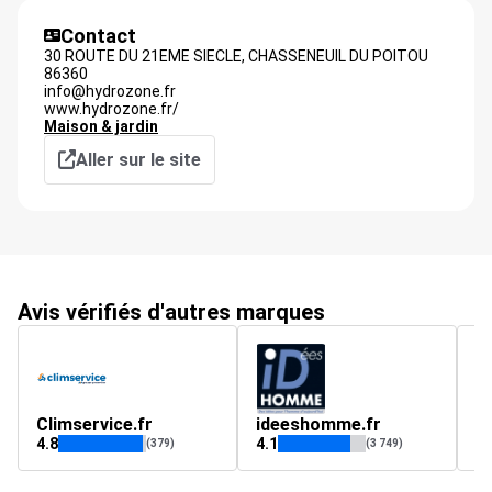
Contact
30 ROUTE DU 21EME SIECLE,
CHASSENEUIL DU POITOU
86360
info@hydrozone.fr
www.hydrozone.fr/
Maison & jardin
Aller sur le site
Avis vérifiés d'autres marques
Climservice.fr
ideeshomme.fr
il
4.8
4.1
4.
(379)
(3 749)