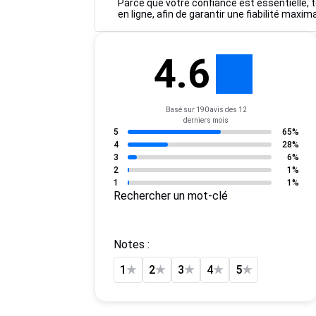
Parce que votre confiance est essentielle, to
en ligne, afin de garantir une fiabilité maxim
4.6
Basé sur 190 avis des 12
derniers mois
5
65%
4
28%
3
6%
2
1%
1
1%
Rechercher un mot-clé
Notes :
1
★
2
★
3
★
4
★
5
★