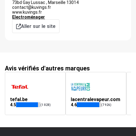
73bd Gay Lussac ,
Marseille
13014
contact@kuvings.fr
www.kuvings.fr
Electroménager
Aller sur le site
Avis vérifiés d'autres marques
tefal.be
lacentralevapeur.com
1
4.5
4.6
4.
(1 828)
(7 926)