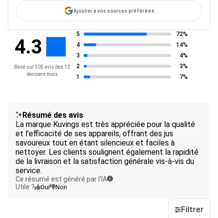
Ajouter à vos sources préférées
5
72%
4.3
4
14%
3
4%
2
3%
Basé sur 305 avis des 12
derniers mois
1
7%
Résumé des avis
La marque Kuvings est très appréciée pour la qualité
et l'efficacité de ses appareils, offrant des jus
savoureux tout en étant silencieux et faciles à
nettoyer. Les clients soulignent également la rapidité
de la livraison et la satisfaction générale vis-à-vis du
service.
Ce résumé est généré par l’IA
Utile ?
Oui
Non
Filtrer