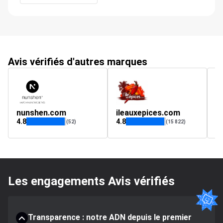
Avis vérifiés d'autres marques
nunshen.com
ileauxepices.com
w
4.8
4.8
4.
(52)
(15 822)
Les engagements Avis vérifiés
Transparence : notre ADN depuis le premier