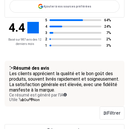
Ajouter à vos sources préférées
5
64%
4.4
4
24%
3
7%
2
2%
Basé sur 987 avis des 12
derniers mois
1
3%
Résumé des avis
Les clients apprécient la qualité et le bon goût des
produits, souvent livrés rapidement et soigneusement.
La satisfaction générale est élevée, avec une fidélité
manifeste à la marque.
Ce résumé est généré par l’IA
Utile ?
Oui
Non
Filtrer