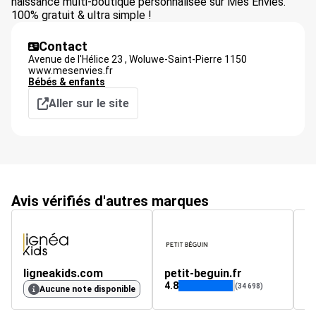
naissance multi-boutique personnalisée sur Mes Envies.
100% gratuit & ultra simple !
Contact
Avenue de l'Hélice 23 ,
Woluwe-Saint-Pierre
1150
www.mesenvies.fr
Bébés & enfants
Aller sur le site
Avis vérifiés d'autres marques
ligneakids.com
petit-beguin.fr
p
4.8
4.
(34 698)
Aucune note disponible