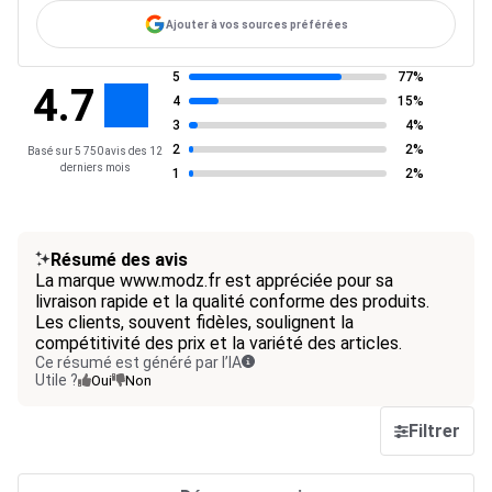
Ajouter à vos sources préférées
5
77%
4.7
4
15%
3
4%
2
2%
Basé sur 5 750 avis des 12
derniers mois
1
2%
Résumé des avis
La marque www.modz.fr est appréciée pour sa
livraison rapide et la qualité conforme des produits.
Les clients, souvent fidèles, soulignent la
compétitivité des prix et la variété des articles.
Ce résumé est généré par l’IA
Utile ?
Oui
Non
Filtrer