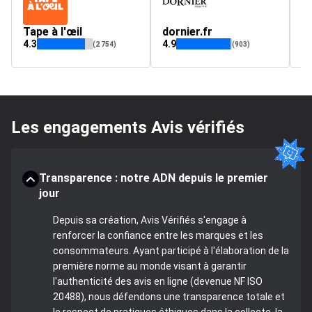
Tape à l'œil
dornier.fr
vo
4.3
4.9
4.
(2 754)
(903)
Les engagements Avis vérifiés
Transparence : notre ADN depuis le premier
jour
Depuis sa création, Avis Vérifiés s'engage à
renforcer la confiance entre les marques et les
consommateurs. Ayant participé à l'élaboration de la
première norme au monde visant à garantir
l'authenticité des avis en ligne (devenue NF ISO
20488), nous défendons une transparence totale et