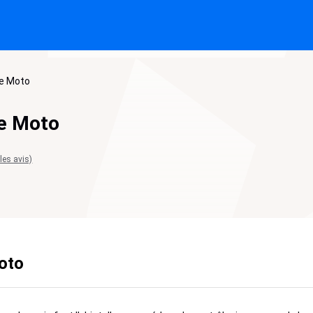
e Moto
e Moto
 les avis)
oto