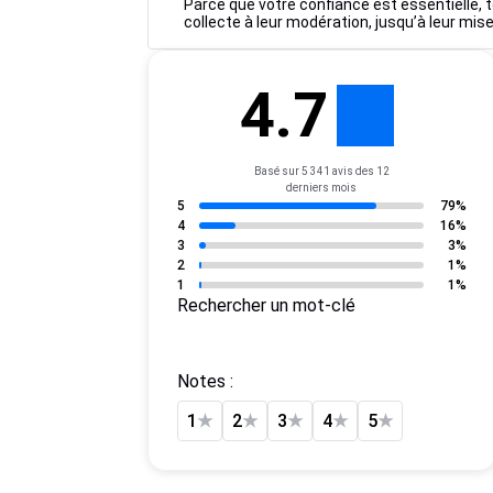
Parce que votre confiance est essentielle, t
collecte à leur modération, jusqu’à leur mise
4.7
Basé sur 5 341 avis des 12
derniers mois
5
79%
4
16%
3
3%
2
1%
1
1%
Rechercher un mot-clé
Notes :
1
★
2
★
3
★
4
★
5
★