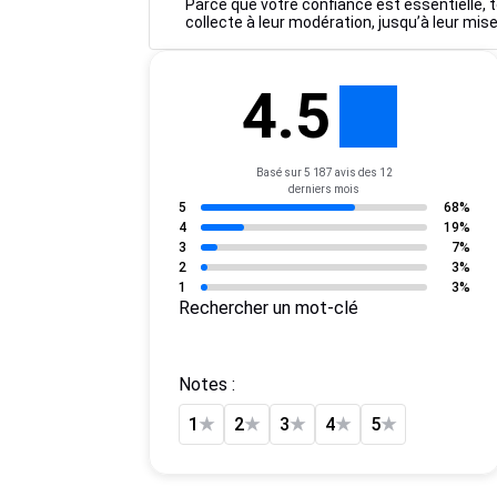
Parce que votre confiance est essentielle, t
collecte à leur modération, jusqu’à leur mise
4.5
Basé sur 5 187 avis des 12
derniers mois
5
68%
4
19%
3
7%
2
3%
1
3%
Rechercher un mot-clé
Notes :
1
★
2
★
3
★
4
★
5
★