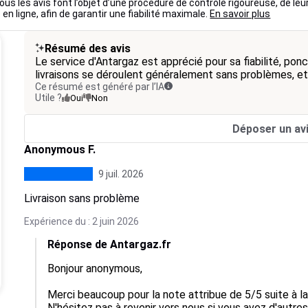
ous les avis font l’objet d’une procédure de contrôle rigoureuse, de leu
 en ligne, afin de garantir une fiabilité maximale.
En savoir plus
Résumé des avis
Le service d'Antargaz est apprécié pour sa fiabilité, ponc
livraisons se déroulent généralement sans problèmes, et 
Ce résumé est généré par l’IA
Utile ?
Oui
Non
Déposer un av
Anonymous F.
9 juil. 2026
Livraison sans problème
Expérience du : 2 juin 2026
Réponse de Antargaz.fr
Bonjour anonymous,

Merci beaucoup pour la note attribue de 5/5 suite à 
N'hésitez pas à revenir vers nous si vous avez d'autres