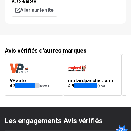
Auto & moto
Aller sur le site
Avis vérifiés d'autres marques
VPauto
motardpascher.com
pl
4.2
4.9
(6 095)
(873)
Les engagements Avis vérifiés