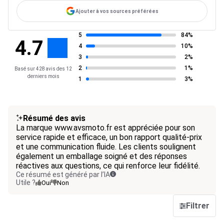
Ajouter à vos sources préférées
5
84%
4.7
4
10%
3
2%
2
1%
Basé sur 428 avis des 12
derniers mois
1
3%
Résumé des avis
La marque www.avsmoto.fr est appréciée pour son
service rapide et efficace, un bon rapport qualité-prix
et une communication fluide. Les clients soulignent
également un emballage soigné et des réponses
réactives aux questions, ce qui renforce leur fidélité.
Ce résumé est généré par l’IA
Utile ?
Oui
Non
Filtrer