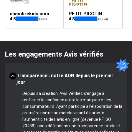
chambrekids.com
PETIT PICOTIN
m
4.8
4.8
4.
(623)
(2 023)
Les engagements Avis vérifiés
Transparence : notre ADN depuis le premier
jour
Depuis sa création, Avis Vérifiés s'engage à
renforcer la confiance entre les marques et les
consommateurs. Ayant participé à l'élaboration de la
première norme au monde visant à garantir
l'authenticité des avis en ligne (devenue NF ISO
20488), nous défendons une transparence totale et