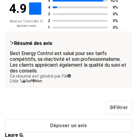
5
92%
4.9
4
8%
3
0%
2
0%
Basé sur 12 avis des 12
derniers mois
1
0%
Résumé des avis
Best Energy Control est salué pour ses tarifs
compétitifs, sa réactivité et son professionnalisme.
Les clients apprécient également la qualité du suivi et
des conseils.
Ce résumé est généré par l’IA
Utile ?
Oui
Non
Filtrer
Déposer un avis
Laure G.