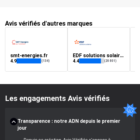
Avis vérifiés d'autres marques
smt-energies.fr
EDF solutions solaires
al
4.9
4.4
4.
(134)
(20 801)
Les engagements Avis vérifiés
Transparence : notre ADN depuis le premier
jour
Depuis sa création, Avis Vérifiés s'engage à