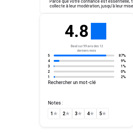
Parce que votre confiance est essentielle, t
collecte à leur modération, jusqu’à leur mise
4.8
Basé sur 99 avis des 12
derniers mois
5
87%
4
9%
3
1%
2
0%
1
2%
Rechercher un mot-clé
Notes :
1
★
2
★
3
★
4
★
5
★