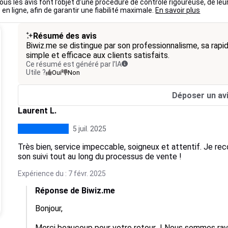
ous les avis font l’objet d’une procédure de contrôle rigoureuse, de leu
 en ligne, afin de garantir une fiabilité maximale.
En savoir plus
Résumé des avis
Biwiz.me se distingue par son professionnalisme, sa rapi
simple et efficace aux clients satisfaits.
Ce résumé est généré par l’IA
Utile ?
Oui
Non
Déposer un av
Laurent L.
5 juil. 2025
Très bien, service impeccable, soigneux et attentif. Je r
son suivi tout au long du processus de vente !
Expérience du : 7 févr. 2025
Réponse de Biwiz.me
Bonjour,

Merci beaucoup pour votre retour  ! Nous sommes ravi