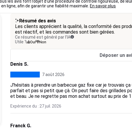
ous les avis font l’objet d’une procédure de contrôle rigoureuse, de leu
 en ligne, afin de garantir une fiabilité maximale.
En savoir plus
Résumé des avis
Les clients apprécient la qualité, la conformité des produi
est réactif, et les commandes sont bien gérées.
Ce résumé est généré par l’IA
Utile ?
Oui
Non
Déposer un av
Denis S.
7 août 2026
J'hésitais à prendre un barbecue gaz fixe car je trouvais ça
parfait et pas si petit que çà. On peut faire des grillades po
et beau. Je ne regrette pas mon achat surtout au prix de 1
Expérience du : 27 juil. 2026
Franck G.