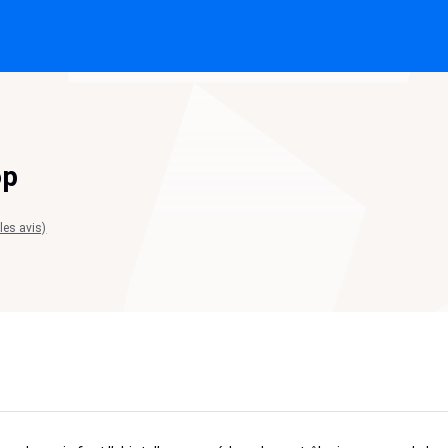
op
 les avis)