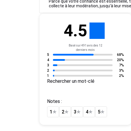
Parce que votre confiance est essentielle, t
collecte à leur modération, jusqu’à leur mise
4.5
Basé sur 491 avis des 12
derniers mois
5
68%
4
20%
3
7%
2
3%
1
2%
Rechercher un mot-clé
Notes :
1
★
2
★
3
★
4
★
5
★