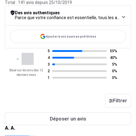
Total : 141 avis depuis 25/10/2019
Des avis authentiques
Parce que votre confiance est essentielle, tous les avis font l’objet d’une procédure de contrôle rigoureuse, de leur collecte à leur modération, jusqu’à leur mise en ligne, afin de garantir une fiabilité maximale.
Ajouter à vos sources préférées
5
55%
-
4
40%
3
5%
Basé sur les avis des 12
2
0%
derniers mois
1
0%
Filtrer
Déposer un avis
A. A.