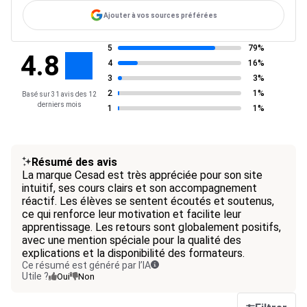
Ajouter à vos sources préférées
5
79%
4.8
4
16%
3
3%
2
1%
Basé sur 31 avis des 12
derniers mois
1
1%
Résumé des avis
La marque Cesad est très appréciée pour son site
intuitif, ses cours clairs et son accompagnement
réactif. Les élèves se sentent écoutés et soutenus,
ce qui renforce leur motivation et facilite leur
apprentissage. Les retours sont globalement positifs,
avec une mention spéciale pour la qualité des
explications et la disponibilité des formateurs.
Ce résumé est généré par l’IA
Utile ?
Oui
Non