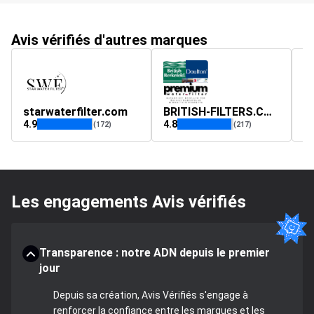
Avis vérifiés d'autres marques
starwaterfilter.com
BRITISH-FILTERS.COM
d
4.9
4.8
4.
(172)
(217)
Les engagements Avis vérifiés
Transparence : notre ADN depuis le premier
jour
Depuis sa création, Avis Vérifiés s'engage à
renforcer la confiance entre les marques et les