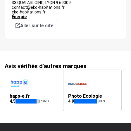
33 QUAI ARLOING,
LYON 9
69009
contact@eko-habitations.fr
eko-habitations.fr
Énergie
Aller sur le site
Avis vérifiés d'autres marques
happ-e.fr
Photo Ecologie
aa
4.5
4.9
4.
(7 061)
(307)