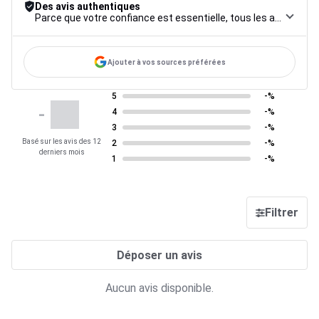
Des avis authentiques
Parce que votre confiance est essentielle, tous les avis font l’objet d’une procédure de contrôle rigoureuse, de leur collecte à leur modération, jusqu’à leur mise en ligne, afin de garantir une fiabilité maximale.
Ajouter à vos sources préférées
5
-%
-
4
-%
3
-%
Basé sur les avis des 12
2
-%
derniers mois
1
-%
Filtrer
Déposer un avis
Aucun avis disponible.