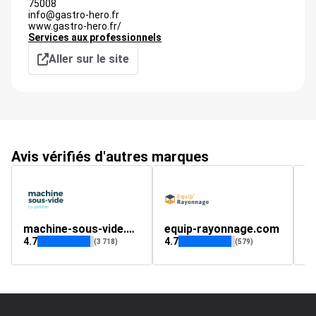
75008
info@gastro-hero.fr
www.gastro-hero.fr/
Services aux professionnels
Aller sur le site
Avis vérifiés d'autres marques
machine-sous-vide.com
equip-rayonnage.com
i
4.7
4.7
4.
(3 718)
(579)