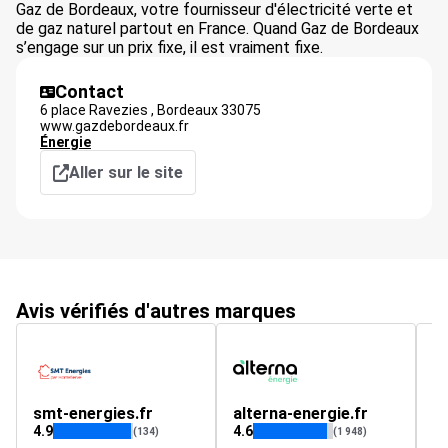
Gaz de Bordeaux, votre fournisseur d'électricité verte et
de gaz naturel partout en France. Quand Gaz de Bordeaux
s’engage sur un prix fixe, il est vraiment fixe.
Contact
6 place Ravezies ,
Bordeaux
33075
www.gazdebordeaux.fr
Énergie
Aller sur le site
Avis vérifiés d'autres marques
smt-energies.fr
alterna-energie.fr
p
4.9
4.6
4.
(134)
(1 948)