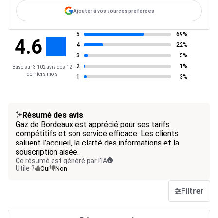
Ajouter à vos sources préférées
5
69%
4.6
4
22%
3
5%
2
1%
Basé sur 3 102 avis des 12
derniers mois
1
3%
Résumé des avis
Gaz de Bordeaux est apprécié pour ses tarifs
compétitifs et son service efficace. Les clients
saluent l’accueil, la clarté des informations et la
souscription aisée.
Ce résumé est généré par l’IA
Utile ?
Oui
Non
Filtrer