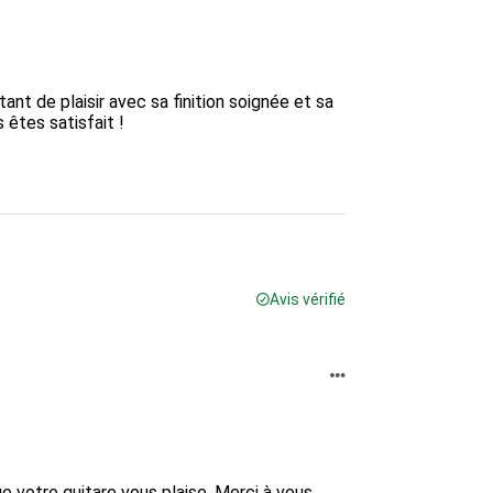
t de plaisir avec sa finition soignée et sa 
êtes satisfait !

Avis vérifié
e votre guitare vous plaise. Merci à vous 