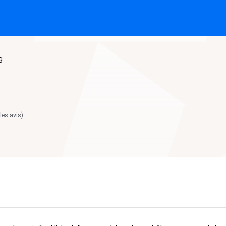
g
 les avis)