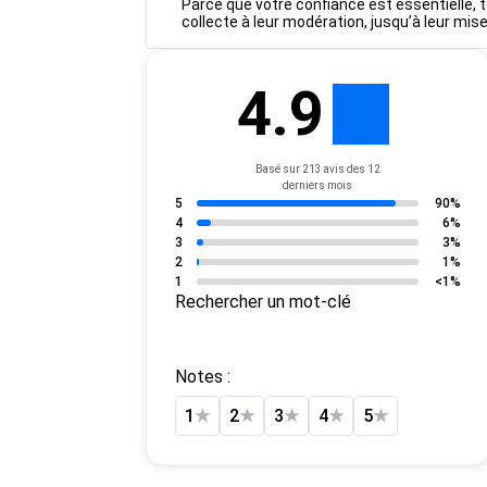
Parce que votre confiance est essentielle, t
collecte à leur modération, jusqu’à leur mise
4.9
Basé sur 213 avis des 12
derniers mois
5
90%
4
6%
3
3%
2
1%
1
<1%
Rechercher un mot-clé
Notes :
1
★
2
★
3
★
4
★
5
★