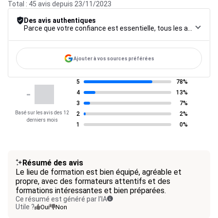
Total : 45 avis depuis 23/11/2023
Des avis authentiques
Parce que votre confiance est essentielle, tous les avis font l’objet d’une procédure de contrôle rigoureuse, de leur collecte à leur modération, jusqu’à leur mise en ligne, afin de garantir une fiabilité maximale.
Ajouter à vos sources préférées
5
78%
-
4
13%
3
7%
Basé sur les avis des 12
2
2%
derniers mois
1
0%
Résumé des avis
Le lieu de formation est bien équipé, agréable et
propre, avec des formateurs attentifs et des
formations intéressantes et bien préparées.
Ce résumé est généré par l’IA
Utile ?
Oui
Non