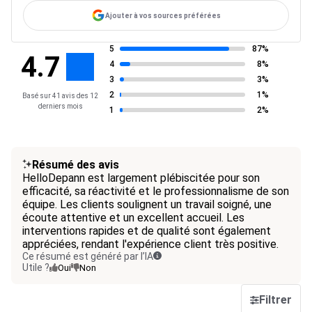
Ajouter à vos sources préférées
5
87%
4.7
4
8%
3
3%
2
1%
Basé sur 41 avis des 12
derniers mois
1
2%
Résumé des avis
HelloDepann est largement plébiscitée pour son
efficacité, sa réactivité et le professionnalisme de son
équipe. Les clients soulignent un travail soigné, une
écoute attentive et un excellent accueil. Les
interventions rapides et de qualité sont également
appréciées, rendant l'expérience client très positive.
Ce résumé est généré par l’IA
Utile ?
Oui
Non
Filtrer