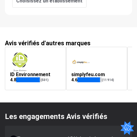
Choisissez un établissement
Avis vérifiés d'autres marques
ID Environnement
simplyfeu.com
a
4.8
4.6
4.
(501)
(11 914)
Les engagements Avis vérifiés