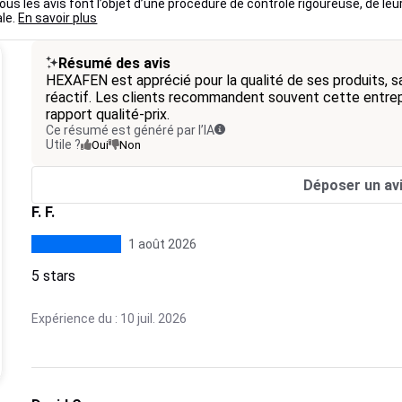
us les avis font l’objet d’une procédure de contrôle rigoureuse, de leu
ale.
En savoir plus
Résumé des avis
HEXAFEN est apprécié pour la qualité de ses produits, sa 
réactif. Les clients recommandent souvent cette entrepr
rapport qualité-prix.
Ce résumé est généré par l’IA
Utile ?
Oui
Non
Déposer un av
F. F.
1 août 2026
5 stars
Expérience du : 10 juil. 2026