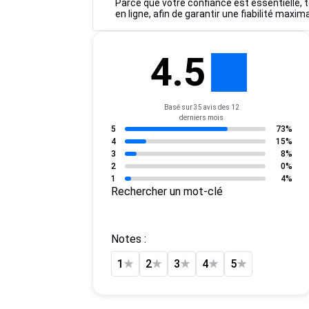
Parce que votre confiance est essentielle, to
en ligne, afin de garantir une fiabilité maxim
4.5
Basé sur 35 avis des 12
derniers mois
5
73%
4
15%
3
8%
2
0%
1
4%
Rechercher un mot-clé
Notes :
1
★
2
★
3
★
4
★
5
★