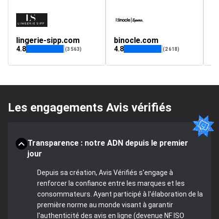
lingerie-sipp.com
binocle.com
A
4.8
4.8
(3 563)
(2 618)
Les engagements Avis vérifiés
Transparence : notre ADN depuis le premier
jour
Depuis sa création, Avis Vérifiés s'engage à
renforcer la confiance entre les marques et les
consommateurs. Ayant participé à l'élaboration de la
première norme au monde visant à garantir
l'authenticité des avis en ligne (devenue NF ISO