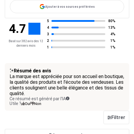
Ajouter à vos sources préférées
5
80%
4.7
4
13%
3
4%
2
1%
Basé sur 382 avis des 12
derniers mois
1
1%
Résumé des avis
La marque est appréciée pour son accueil en boutique,
la qualité des produits et l'écoute des vendeuses. Les
clients soulignent une belle élégance et des tissus de
qualité.
Ce résumé est généré par l’IA
Utile ?
Oui
Non
Filtrer