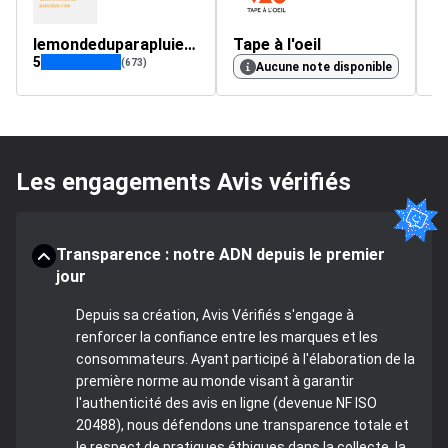
lemondeduparapluie.com
Tape à l'oeil
f
5
4.
(673)
Aucune note disponible
Les engagements Avis vérifiés
Transparence : notre ADN depuis le premier
jour
Depuis sa création, Avis Vérifiés s'engage à
renforcer la confiance entre les marques et les
consommateurs. Ayant participé à l'élaboration de la
première norme au monde visant à garantir
l'authenticité des avis en ligne (devenue NF ISO
20488), nous défendons une transparence totale et
le respect de pratiques éthiques dans la collecte, la