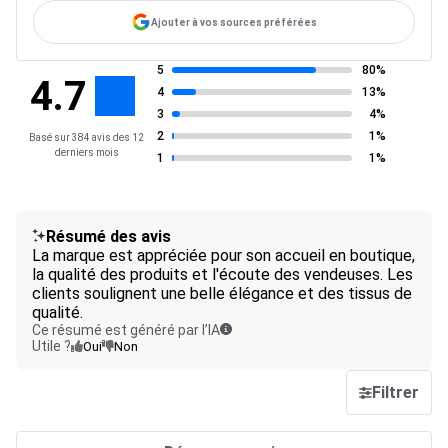
Ajouter à vos sources préférées
5
80%
4.7
4
13%
3
4%
2
1%
Basé sur 384 avis des 12
derniers mois
1
1%
Résumé des avis
La marque est appréciée pour son accueil en boutique,
la qualité des produits et l'écoute des vendeuses. Les
clients soulignent une belle élégance et des tissus de
qualité.
Ce résumé est généré par l’IA
Utile ?
Oui
Non
Filtrer