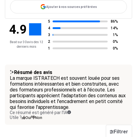
Ajouter à vos sources préférées
5
86%
4.9
4
14%
3
1%
2
0%
Basé sur 30 avis des 12
derniers mois
1
0%
Résumé des avis
La marque ISTRATECH est souvent louée pour ses
formations intéressantes et bien construites, avec
des formateurs professionnels et à l'écoute. Les
participants apprécient l'adaptation des contenus aux
besoins individuels et l'encadrement en petit comité
qui favorise l'apprentissage.
Ce résumé est généré par l’IA
Utile ?
Oui
Non
Filtrer