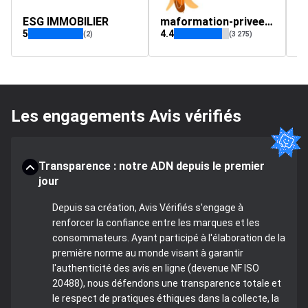
ESG IMMOBILIER
maformation-privee.com
tl
5
4.4
4.
(2)
(3 275)
Les engagements Avis vérifiés
Transparence : notre ADN depuis le premier
jour
Depuis sa création, Avis Vérifiés s'engage à
renforcer la confiance entre les marques et les
consommateurs. Ayant participé à l'élaboration de la
première norme au monde visant à garantir
l'authenticité des avis en ligne (devenue NF ISO
20488), nous défendons une transparence totale et
le respect de pratiques éthiques dans la collecte, la