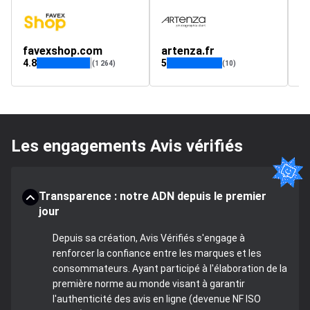
favexshop.com
artenza.fr
vi
4.8
5
(1 264)
(10)
Les engagements Avis vérifiés
Transparence : notre ADN depuis le premier
jour
Depuis sa création, Avis Vérifiés s'engage à
renforcer la confiance entre les marques et les
consommateurs. Ayant participé à l'élaboration de la
première norme au monde visant à garantir
l'authenticité des avis en ligne (devenue NF ISO