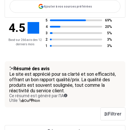
Ajouter à vos sources préférées
5
69%
4.5
4
20%
3
5%
2
3%
Basé sur 266 avis des 12
derniers mois
1
3%
Résumé des avis
Le site est apprécié pour sa clarté et son efficacité,
offrant un bon rapport qualité/prix. La qualité des
produits est souvent soulignée, tout comme la
réactivité du service client.
Ce résumé est généré par l’IA
Utile ?
Oui
Non
Filtrer