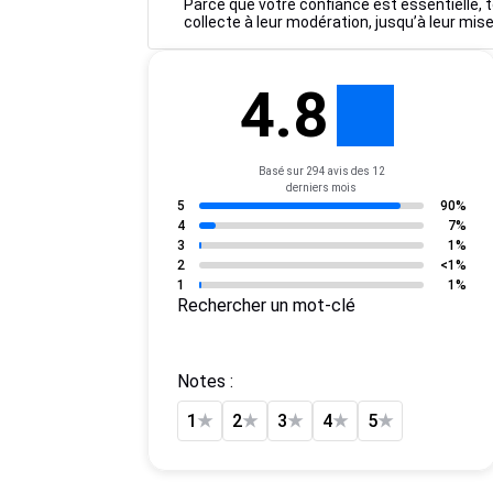
Parce que votre confiance est essentielle, t
collecte à leur modération, jusqu’à leur mise
4.8
Basé sur 294 avis des 12
derniers mois
5
90%
4
7%
3
1%
2
<1%
1
1%
Rechercher un mot-clé
Notes :
1
★
2
★
3
★
4
★
5
★