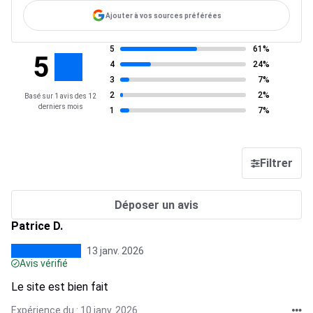
Ajouter à vos sources préférées
5
61%
5
4
24%
3
7%
2
2%
Basé sur 1 avis des 12
derniers mois
1
7%
Filtrer
Déposer un avis
Patrice D.
13 janv. 2026
Avis vérifié
Le site est bien fait
Expérience du : 10 janv. 2026