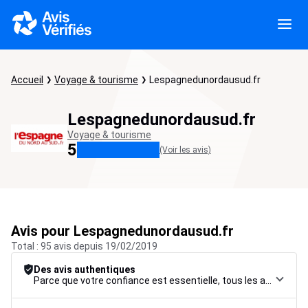
Accueil
Voyage & tourisme
Lespagnedunordausud.fr
Lespagnedunordausud.fr
Voyage & tourisme
5
(Voir les avis)
Avis pour Lespagnedunordausud.fr
Total : 95 avis depuis 19/02/2019
Des avis authentiques
Parce que votre confiance est essentielle, tous les avis font l’objet d’une procédure de contrôle rigoureuse, de leur collecte à leur modération, jusqu’à leur mise en ligne, afin de garantir une fiabilité maximale.