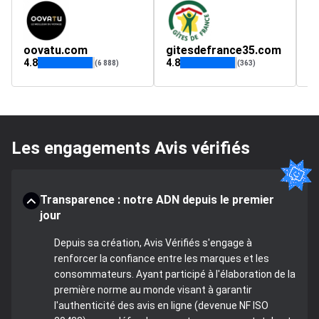
oovatu.com
gitesdefrance35.com
p
4.8
4.8
4.
(6 888)
(363)
Les engagements Avis vérifiés
Transparence : notre ADN depuis le premier
jour
Depuis sa création, Avis Vérifiés s'engage à
renforcer la confiance entre les marques et les
consommateurs. Ayant participé à l'élaboration de la
première norme au monde visant à garantir
l'authenticité des avis en ligne (devenue NF ISO