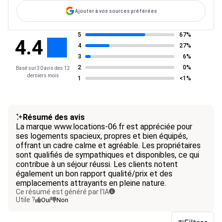
Ajouter à vos sources préférées
5
67%
4.4
4
27%
3
6%
2
0%
Basé sur 30 avis des 12
derniers mois
1
<1%
Résumé des avis
La marque www.locations-06.fr est appréciée pour
ses logements spacieux, propres et bien équipés,
offrant un cadre calme et agréable. Les propriétaires
sont qualifiés de sympathiques et disponibles, ce qui
contribue à un séjour réussi. Les clients notent
également un bon rapport qualité/prix et des
emplacements attrayants en pleine nature.
Ce résumé est généré par l’IA
Utile ?
Oui
Non