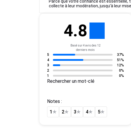
Parce que votre confiance est essentielle, t
collecte à leur modération, jusqu’à leur mise
4.8
Basé sur 4 avis des 12
derniers mois
5
37%
4
51%
3
12%
2
0%
1
0%
Rechercher un mot-clé
Notes :
1
★
2
★
3
★
4
★
5
★