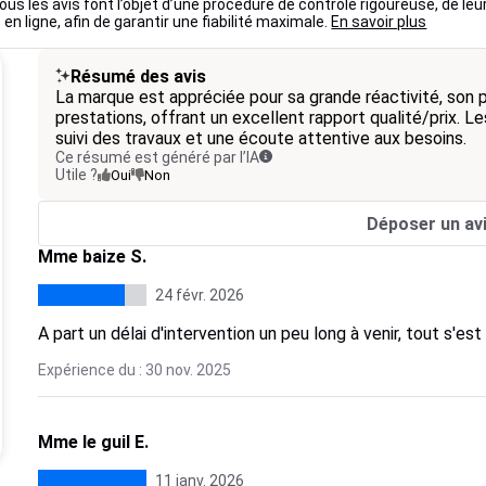
ous les avis font l’objet d’une procédure de contrôle rigoureuse, de leu
 en ligne, afin de garantir une fiabilité maximale.
En savoir plus
Résumé des avis
La marque est appréciée pour sa grande réactivité, son p
prestations, offrant un excellent rapport qualité/prix. L
suivi des travaux et une écoute attentive aux besoins.
Ce résumé est généré par l’IA
Utile ?
Oui
Non
Déposer un av
Mme baize S.
24 févr. 2026
A part un délai d'intervention un peu long à venir, tout s'est
Expérience du : 30 nov. 2025
Mme le guil E.
11 janv. 2026