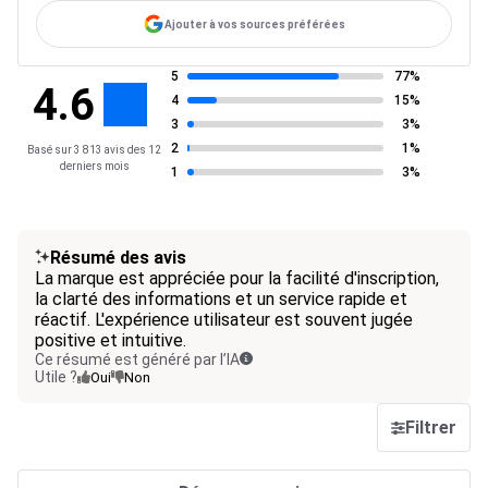
Ajouter à vos sources préférées
5
77%
4.6
4
15%
3
3%
2
1%
Basé sur 3 813 avis des 12
derniers mois
1
3%
Résumé des avis
La marque est appréciée pour la facilité d'inscription,
la clarté des informations et un service rapide et
réactif. L'expérience utilisateur est souvent jugée
positive et intuitive.
Ce résumé est généré par l’IA
Utile ?
Oui
Non
Filtrer