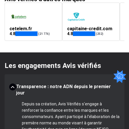
cetelem.fr
capitaine-credit.com
m
4.8
4.8
5
(21 776)
(252)
Les engagements Avis vérifiés
Transparence : notre ADN depuis le premier
jour
Depuis sa création, Avis Vérifiés s'engage à
renforcer la confiance entre les marques et les
consommateurs. Ayant participé à l'élaboration de la
première norme au monde visant à garantir