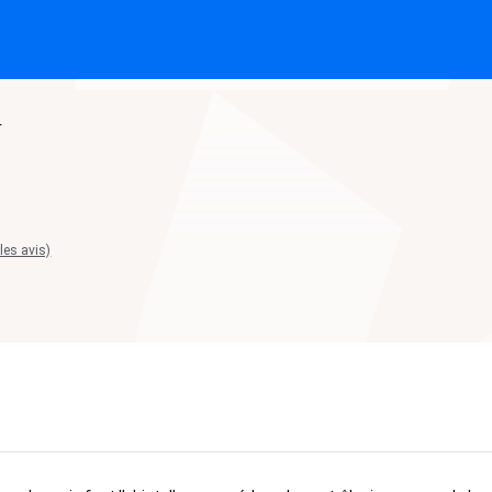
r
 les avis)