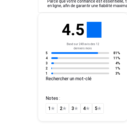
Parce que votre confiance est essentielle, to
en ligne, afin de garantir une fiabilité maxim
4.5
Basé sur 248 avis des 12
derniers mois
5
81%
4
11%
3
4%
2
1%
1
3%
Rechercher un mot-clé
Notes :
1
★
2
★
3
★
4
★
5
★