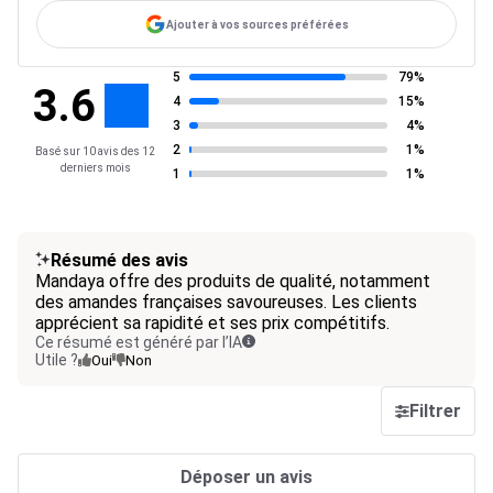
Ajouter à vos sources préférées
5
79%
3.6
4
15%
3
4%
2
1%
Basé sur 10 avis des 12
derniers mois
1
1%
Résumé des avis
Mandaya offre des produits de qualité, notamment
des amandes françaises savoureuses. Les clients
apprécient sa rapidité et ses prix compétitifs.
Ce résumé est généré par l’IA
Utile ?
Oui
Non
Filtrer
Déposer un avis