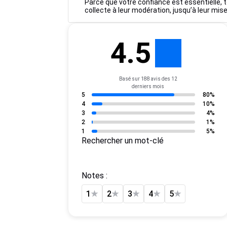
Parce que votre confiance est essentielle, t
collecte à leur modération, jusqu’à leur mise
4.5
Basé sur 188 avis des 12
derniers mois
5
80%
4
10%
3
4%
2
1%
1
5%
Rechercher un mot-clé
Notes :
1
★
2
★
3
★
4
★
5
★