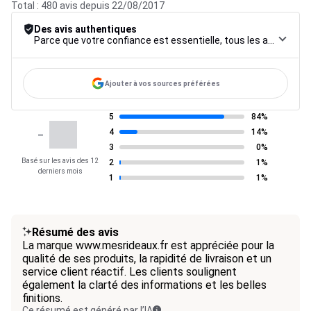
Total : 480 avis depuis 22/08/2017
Des avis authentiques
Parce que votre confiance est essentielle, tous les avis font l’objet d’une procédure de contrôle rigoureuse, de leur collecte à leur modération, jusqu’à leur mise en ligne, afin de garantir une fiabilité maximale.
Ajouter à vos sources préférées
5
84%
-
4
14%
3
0%
Basé sur les avis des 12
2
1%
derniers mois
1
1%
Résumé des avis
La marque www.mesrideaux.fr est appréciée pour la
qualité de ses produits, la rapidité de livraison et un
service client réactif. Les clients soulignent
également la clarté des informations et les belles
finitions.
Ce résumé est généré par l’IA