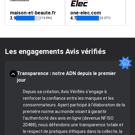
maison-et-beaute.fr
one-elec.com
r
3.9
4.7
4.
(14 496)
(6 271)
Les engagements Avis vérifiés
Transparence : notre ADN depuis le premier
jour
Depuis sa création, Avis Vérifiés s'engage à
renforcer la confiance entre les marques et les
consommateurs. Ayant participé à l'élaboration de la
première norme au monde visant à garantir
l'authenticité des avis en ligne (devenue NF ISO
20488), nous défendons une transparence totale et
le respect de pratiques éthiques dans la collecte, la