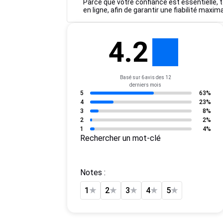
Parce que votre confiance est essentielle, to
en ligne, afin de garantir une fiabilité maxim
4.2
Basé sur 6 avis des 12
derniers mois
5
63%
4
23%
3
8%
2
2%
1
4%
Rechercher un mot-clé
Notes :
1
★
2
★
3
★
4
★
5
★