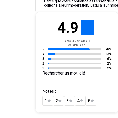
Parce que votre confiance est essentielle, t
collecte à leur modération, jusqu’à leur mise
4.9
Basé sur 7 avis des 12
derniers mois
5
78%
4
13%
3
6%
2
2%
1
2%
Rechercher un mot-clé
Notes :
1
★
2
★
3
★
4
★
5
★