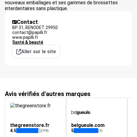
nouveaux emballages et ses gammes de brossettes
interdentaires sans plastique.
Contact
BP 31,
BENODET
29950
contact@papilli.fr
www.papilli.fr
Santé & beauté
Aller sur le site
Avis vérifiés d'autres marques
thegreenstore.fr
belgueule.com
c
4.5
5
(719)
(1)