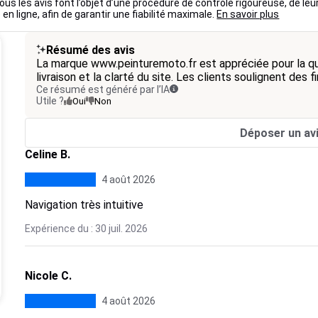
ous les avis font l’objet d’une procédure de contrôle rigoureuse, de leu
 en ligne, afin de garantir une fiabilité maximale.
En savoir plus
Résumé des avis
La marque www.peinturemoto.fr est appréciée pour la qual
livraison et la clarté du site. Les clients soulignent des 
Ce résumé est généré par l’IA
Utile ?
Oui
Non
Déposer un av
Celine B.
4 août 2026
Navigation très intuitive
Expérience du : 30 juil. 2026
Nicole C.
4 août 2026