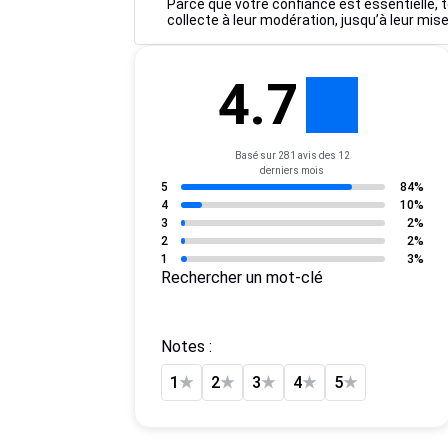
Parce que votre confiance est essentielle, t
collecte à leur modération, jusqu’à leur mise
4.7
Basé sur 281 avis des 12
derniers mois
5
84%
4
10%
3
2%
2
2%
1
3%
Rechercher un mot-clé
Notes :
1
★
2
★
3
★
4
★
5
★