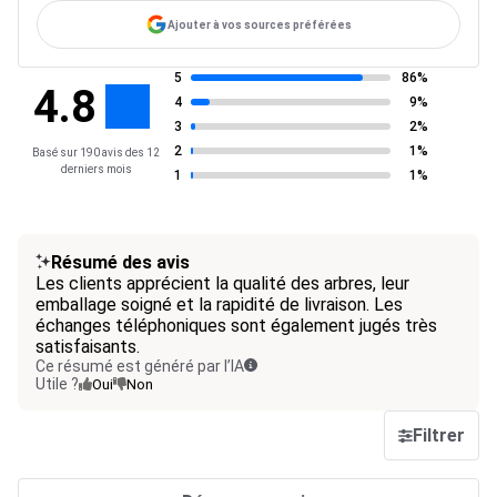
Ajouter à vos sources préférées
5
86%
4.8
4
9%
3
2%
2
1%
Basé sur 190 avis des 12
derniers mois
1
1%
Résumé des avis
Les clients apprécient la qualité des arbres, leur
emballage soigné et la rapidité de livraison. Les
échanges téléphoniques sont également jugés très
satisfaisants.
Ce résumé est généré par l’IA
Utile ?
Oui
Non
Filtrer