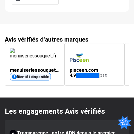
Avis vérifiés d'autres marques
menuiseriessouquet.fr
pisceen.com
s
4.9
4.
(364)
Bientôt disponible
Les engagements Avis vérifiés
Transparence : notre ADN depuis le premier