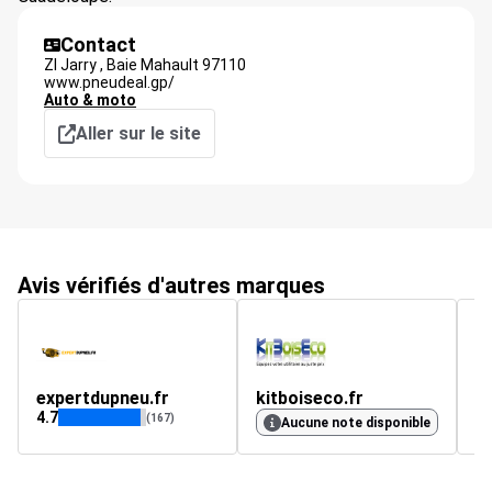
Contact
ZI Jarry ,
Baie Mahault
97110
www.pneudeal.gp/
Auto & moto
Aller sur le site
Avis vérifiés d'autres marques
expertdupneu.fr
kitboiseco.fr
i
4.7
4.
(167)
Aucune note disponible