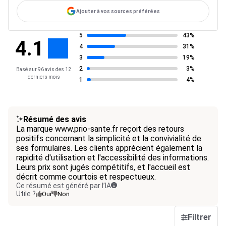
Ajouter à vos sources préférées
5
43%
4.1
4
31%
3
19%
2
3%
Basé sur 96 avis des 12
derniers mois
1
4%
Résumé des avis
La marque www.prio-sante.fr reçoit des retours
positifs concernant la simplicité et la convivialité de
ses formulaires. Les clients apprécient également la
rapidité d'utilisation et l'accessibilité des informations.
Leurs prix sont jugés compétitifs, et l'accueil est
décrit comme courtois et respectueux.
Ce résumé est généré par l’IA
Utile ?
Oui
Non
Filtrer