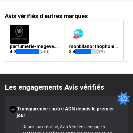
Avis vérifiés d'autres marques
parfumerie-megeve.com
monbilanorthophonique.com
k
4.9
3.4
4.
(2 413)
(79)
Les engagements Avis vérifiés
Transparence : notre ADN depuis le premier
jour
Depuis sa création, Avis Vérifiés s'engage à